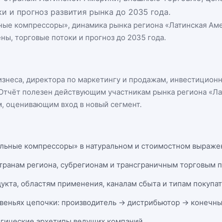
и и прогноз развития рынка до 2035 года.
ные компрессоры
», динамика
рынка региона «Латинская Ам
ны, торговые потоки и прогноз до 2035 года.
бизнеса, директора по маркетингу и продажам, инвестицион
n. Отчёт полезен действующим участникам
рынка региона «Л
, оценивающим вход в новый сегмент.
льные компрессоры» в натуральном и стоимостном выражени
странам региона, субрегионам и трансграничным торговым 
укта, областям применения, каналам сбыта и типам покупа
веньях цепочки: производитель → дистрибьютор → конечны
егические архетипы ведущих компаний