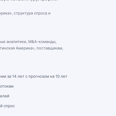
ерика»
, структура спроса и
ные аналитики, M&A-команды,
атинская Америка»
, поставщикам,
и за 14 лет с прогнозом на 10 лет
потокам
телей
й спрос