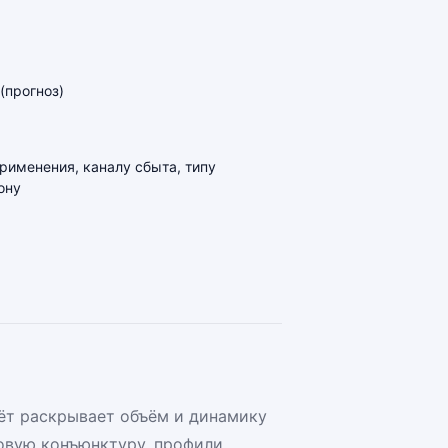
(прогноз)
применения, каналу сбыта, типу
ону
ёт раскрывает объём и динамику
овую конъюнктуру, профили