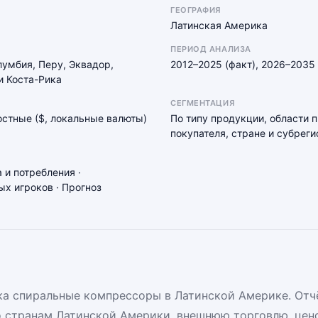
ГЕОГРАФИЯ
Латинская Америка
ПЕРИОД АНАЛИЗА
лумбия, Перу, Эквадор,
2012–2025 (факт), 2026–2035 
и Коста-Рика
СЕГМЕНТАЦИЯ
мостные ($, локальные валюты)
По типу продукции, области 
покупателя, стране и субреги
 и потребления ·
х игроков · Прогноз
а спиральные компрессоры в Латинской Америке. Отч
о странам Латинской Америки, внешнюю торговлю, цен