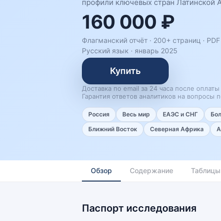
профили ключевых стран Латинской А
160 000 ₽
Флагманский отчёт · 200+ страниц ·
PDF 
Русский язык
·
январь 2025
Купить
Доставка по email за 24 часа после оплаты
Гарантия ответов аналитиков на вопросы п
Россия
Весь мир
ЕАЭС и СНГ
Бо
Ближний Восток
Северная Африка
А
Обзор
Содержание
Таблицы
Паспорт исследования