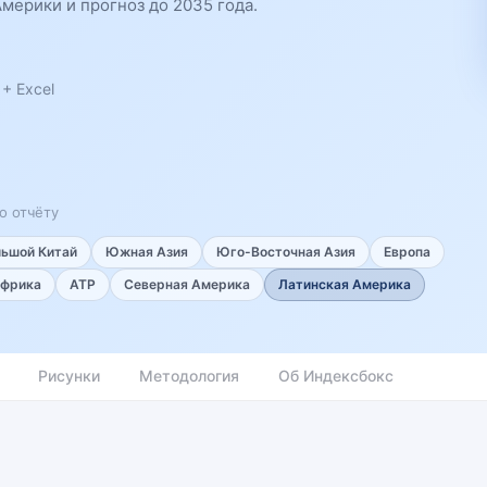
мерики и прогноз до 2035 года.
+ Excel
о отчёту
льшой Китай
Южная Азия
Юго-Восточная Азия
Европа
фрика
АТР
Северная Америка
Латинская Америка
Рисунки
Методология
Об Индексбокс