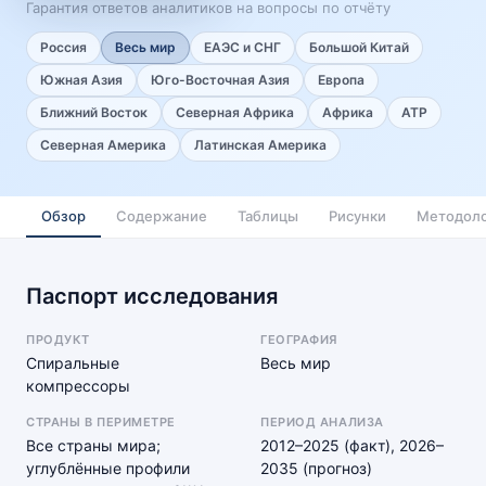
Гарантия ответов аналитиков на вопросы по отчёту
Россия
Весь мир
ЕАЭС и СНГ
Большой Китай
Южная Азия
Юго-Восточная Азия
Европа
Ближний Восток
Северная Африка
Африка
АТР
Северная Америка
Латинская Америка
Обзор
Содержание
Таблицы
Рисунки
Методоло
Паспорт исследования
ПРОДУКТ
ГЕОГРАФИЯ
Спиральные
Весь мир
компрессоры
СТРАНЫ В ПЕРИМЕТРЕ
ПЕРИОД АНАЛИЗА
Все страны мира;
2012–2025 (факт), 2026–
углублённые профили
2035 (прогноз)