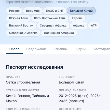
Гарантия ответов аналитиков на вопросы по отчёту
Россия
Весь мир
ЕАЭС и СНГ
Большой Китай
Южная Азия
Юго-Восточная Азия
Европа
Ближний Восток
Северная Африка
Африка
АТР
Северная Америка
Латинская Америка
Обзор
Содержание
Таблицы
Рисунки
Методоло
Паспорт исследования
ПРОДУКТ
ГЕОГРАФИЯ
Сетка строительная
Большой Китай
СТРАНЫ В ПЕРИМЕТРЕ
ПЕРИОД АНАЛИЗА
Китай, Гонконг, Тайвань и
2012–2025 (факт), 2026–
Макао
2035 (прогноз)
ЕДИНИЦЫ ИЗМЕРЕНИЯ
СЕГМЕНТАЦИЯ