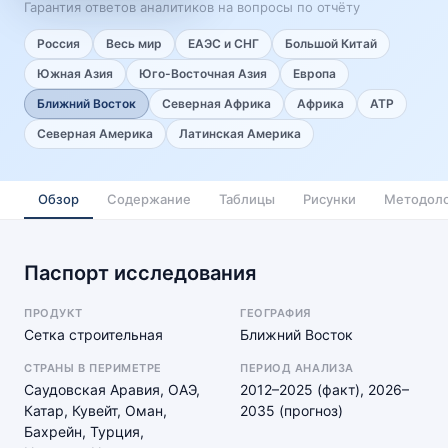
Гарантия ответов аналитиков на вопросы по отчёту
Россия
Весь мир
ЕАЭС и СНГ
Большой Китай
Южная Азия
Юго-Восточная Азия
Европа
Ближний Восток
Северная Африка
Африка
АТР
Северная Америка
Латинская Америка
Обзор
Содержание
Таблицы
Рисунки
Методоло
Паспорт исследования
ПРОДУКТ
ГЕОГРАФИЯ
Сетка строительная
Ближний Восток
СТРАНЫ В ПЕРИМЕТРЕ
ПЕРИОД АНАЛИЗА
Саудовская Аравия, ОАЭ,
2012–2025 (факт), 2026–
Катар, Кувейт, Оман,
2035 (прогноз)
Бахрейн, Турция,