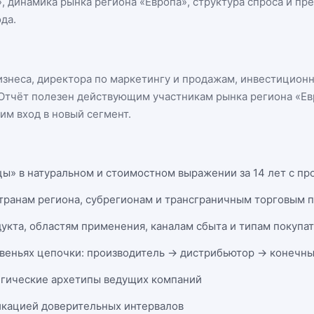
», динамика
рынка региона «Европа»
, структура спроса и пр
да.
бизнеса, директора по маркетингу и продажам, инвестицион
n. Отчёт полезен действующим участникам
рынка региона «Ев
м вход в новый сегмент.
цы» в натуральном и стоимостном выражении за 14 лет с про
странам региона, субрегионам и трансграничным торговым 
укта, областям применения, каналам сбыта и типам покупа
веньях цепочки: производитель → дистрибьютор → конечны
егические архетипы ведущих компаний
икацией доверительных интервалов