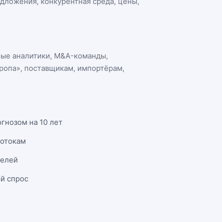
едложения, конкурентная среда, цены,
ные аналитики, M&A-команды,
ропа»
, поставщикам, импортёрам,
гнозом на 10 лет
потокам
телей
й спрос