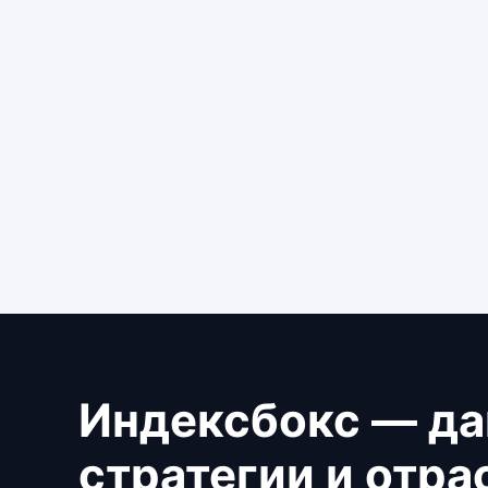
Индексбокс — да
стратегии и отр