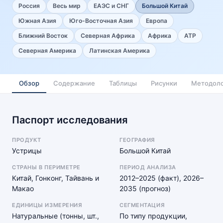
Россия
Весь мир
ЕАЭС и СНГ
Большой Китай
Южная Азия
Юго-Восточная Азия
Европа
Ближний Восток
Северная Африка
Африка
АТР
Северная Америка
Латинская Америка
Обзор
Содержание
Таблицы
Рисунки
Методоло
Паспорт исследования
ПРОДУКТ
ГЕОГРАФИЯ
Устрицы
Большой Китай
СТРАНЫ В ПЕРИМЕТРЕ
ПЕРИОД АНАЛИЗА
Китай, Гонконг, Тайвань и
2012–2025 (факт), 2026–
Макао
2035 (прогноз)
ЕДИНИЦЫ ИЗМЕРЕНИЯ
СЕГМЕНТАЦИЯ
Натуральные (тонны, шт.,
По типу продукции,