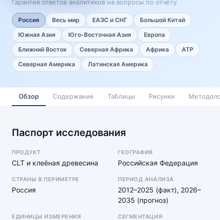
Гарантия ответов аналитиков на вопросы по отчёту
Россия
Весь мир
ЕАЭС и СНГ
Большой Китай
Южная Азия
Юго-Восточная Азия
Европа
Ближний Восток
Северная Африка
Африка
АТР
Северная Америка
Латинская Америка
Обзор
Содержание
Таблицы
Рисунки
Методоло
Паспорт исследования
ПРОДУКТ
ГЕОГРАФИЯ
CLT и клеёная древесина
Российская Федерация
СТРАНЫ В ПЕРИМЕТРЕ
ПЕРИОД АНАЛИЗА
Россия
2012–2025 (факт), 2026–
2035 (прогноз)
ЕДИНИЦЫ ИЗМЕРЕНИЯ
СЕГМЕНТАЦИЯ