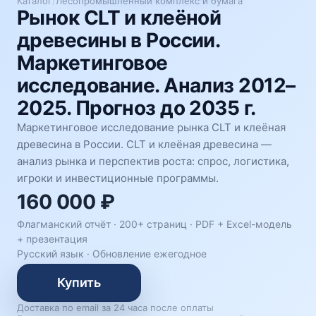
Каталог
/
Лесопромышленный комплекс и бумага
Рынок CLT и клеёной
древесины в России.
Маркетинговое
исследование. Анализ 2012–
2025. Прогноз до 2035 г.
Маркетинговое исследование рынка CLT и клеёная
древесина в России. CLT и клеёная древесина —
анализ рынка и перспектив роста: спрос, логистика,
игроки и инвестиционные программы.
160 000 ₽
Флагманский отчёт · 200+ страниц ·
PDF + Excel-модель
+ презентация
Русский язык
·
Обновление ежегодное
Купить
Доставка по email за 24 часа после оплаты