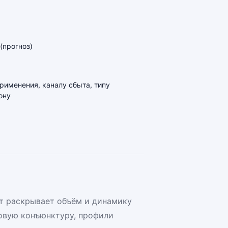
(прогноз)
применения, каналу сбыта, типу
ону
ёт раскрывает объём и динамику
овую конъюнктуру, профили