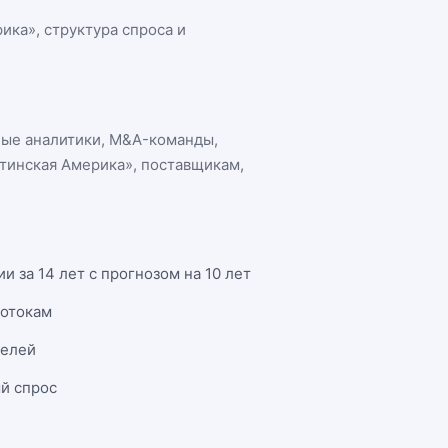
рика»
, структура спроса и
ные аналитики, M&A-команды,
атинская Америка»
, поставщикам,
 за 14 лет с прогнозом на 10 лет
потокам
телей
й спрос