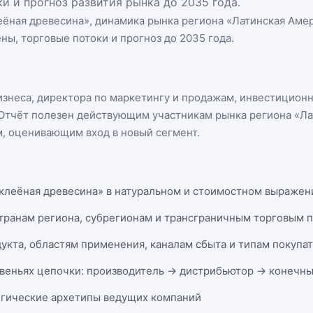
и и прогноз развития рынка до 2035 года.
еёная древесина
», динамика
рынка региона «Латинская Аме
ны, торговые потоки и прогноз до 2035 года.
бизнеса, директора по маркетингу и продажам, инвестицион
n. Отчёт полезен действующим участникам
рынка региона «Л
, оценивающим вход в новый сегмент.
 клеёная древесина» в натуральном и стоимостном выражении
странам региона, субрегионам и трансграничным торговым 
укта, областям применения, каналам сбыта и типам покупа
веньях цепочки: производитель → дистрибьютор → конечны
егические архетипы ведущих компаний