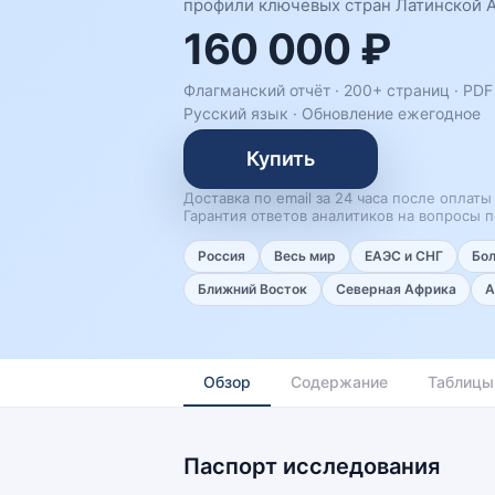
профили ключевых стран Латинской А
160 000 ₽
Флагманский отчёт · 200+ страниц ·
PDF
Русский язык
·
Обновление ежегодное
Купить
Доставка по email за 24 часа после оплаты
Гарантия ответов аналитиков на вопросы п
Россия
Весь мир
ЕАЭС и СНГ
Бо
Ближний Восток
Северная Африка
А
Обзор
Содержание
Таблицы
Паспорт исследования