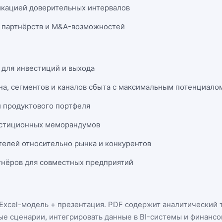
икацией доверительных интервалов
 партнёрств и M&A-возможностей
 для инвестиций и выхода
на, сегментов и каналов сбыта с максимальным потенциало
и продуктового портфеля
естиционных меморандумов
телей относительно рынка и конкурентов
нёров для совместных предприятий
Excel-модель + презентация
. PDF содержит аналитический т
ые сценарии, интегрировать данные в BI-системы и финанс