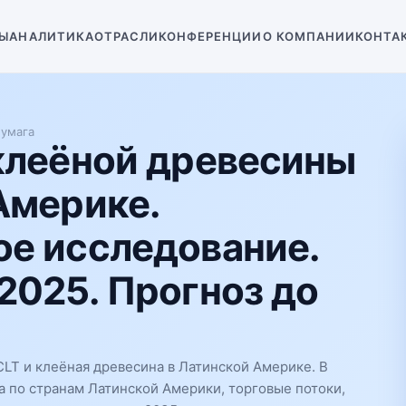
Ы
АНАЛИТИКА
ОТРАСЛИ
КОНФЕРЕНЦИИ
О КОМПАНИИ
КОНТА
умага
клеёной древесины
Америке.
е исследование.
2025. Прогноз до
LT и клеёная древесина в Латинской Америке. В
а по странам Латинской Америки, торговые потоки,