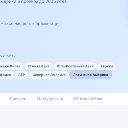
мерики и прогноз до 2035 года.
 + Excel-модель + презентация
о отчёту
льшой Китай
Южная Азия
Юго-Восточная Азия
Европа
фрика
АТР
Северная Америка
Латинская Америка
Рисунки
Методология
Об Индексбокс