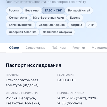
Гарантия ответов аналитиков на вопросы по отчёту
Россия
Весь мир
ЕАЭС и СНГ
Большой Китай
Южная Азия
Юго-Восточная Азия
Европа
Ближний Восток
Северная Африка
Африка
АТР
Северная Америка
Латинская Америка
Обзор
Содержание
Таблицы
Рисунки
Методоло
Паспорт исследования
ПРОДУКТ
ГЕОГРАФИЯ
Стеклопластиковая
ЕАЭС и СНГ
арматура (изделие)
СТРАНЫ В ПЕРИМЕТРЕ
ПЕРИОД АНАЛИЗА
Россия, Беларусь,
2012–2025 (факт), 2026–
Казахстан, Армения,
2035 (прогноз)