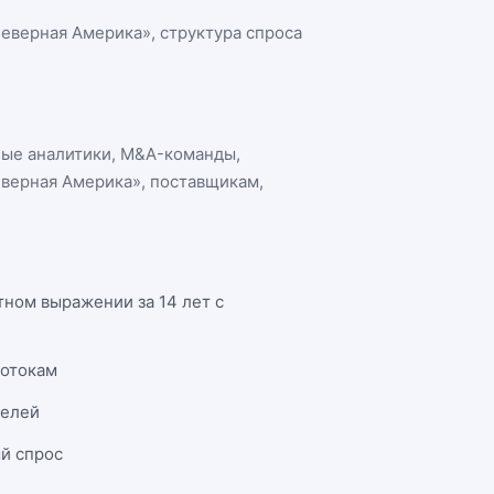
Северная Америка»
, структура спроса
ные аналитики, M&A-команды,
еверная Америка»
, поставщикам,
тном выражении за 14 лет с
потокам
телей
й спрос