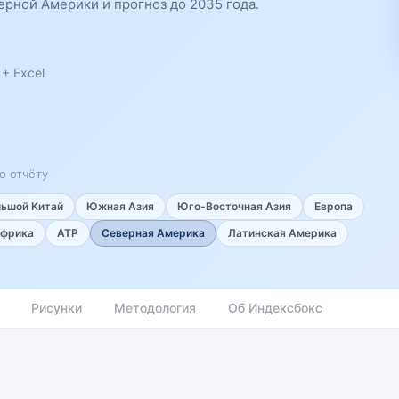
ерной Америки и прогноз до 2035 года.
+ Excel
о отчёту
льшой Китай
Южная Азия
Юго-Восточная Азия
Европа
фрика
АТР
Северная Америка
Латинская Америка
Рисунки
Методология
Об Индексбокс