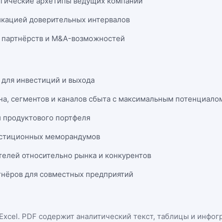
егические архетипы ведущих компаний
икацией доверительных интервалов
 партнёрств и M&A-возможностей
 для инвестиций и выхода
на, сегментов и каналов сбыта с максимальным потенциало
и продуктового портфеля
естиционных меморандумов
телей относительно рынка и конкурентов
нёров для совместных предприятий
Excel
. PDF содержит аналитический текст, таблицы и инфог