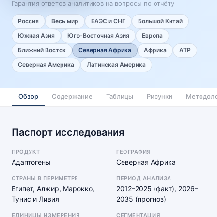
Гарантия ответов аналитиков на вопросы по отчёту
Россия
Весь мир
ЕАЭС и СНГ
Большой Китай
Южная Азия
Юго-Восточная Азия
Европа
Ближний Восток
Северная Африка
Африка
АТР
Северная Америка
Латинская Америка
Обзор
Содержание
Таблицы
Рисунки
Методоло
Паспорт исследования
ПРОДУКТ
ГЕОГРАФИЯ
Адаптогены
Северная Африка
СТРАНЫ В ПЕРИМЕТРЕ
ПЕРИОД АНАЛИЗА
Египет, Алжир, Марокко,
2012–2025 (факт), 2026–
Тунис и Ливия
2035 (прогноз)
ЕДИНИЦЫ ИЗМЕРЕНИЯ
СЕГМЕНТАЦИЯ