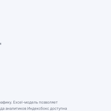
м
рафику. Excel-модель позволяет
нда аналитиков Индексбокс доступна