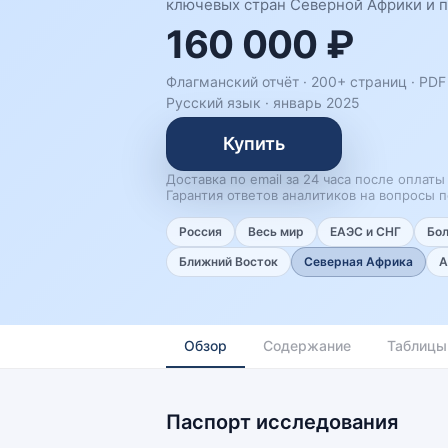
ключевых стран Северной Африки и п
160 000 ₽
Флагманский отчёт · 200+ страниц ·
PDF 
Русский язык
·
январь 2025
Купить
Доставка по email за 24 часа после оплаты
Гарантия ответов аналитиков на вопросы п
Россия
Весь мир
ЕАЭС и СНГ
Бо
Ближний Восток
Северная Африка
А
Обзор
Содержание
Таблицы
Паспорт исследования