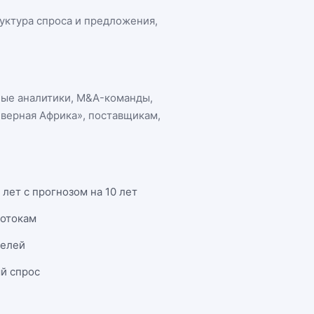
руктура спроса и предложения,
ные аналитики, M&A-команды,
еверная Африка»
, поставщикам,
лет с прогнозом на 10 лет
потокам
телей
й спрос