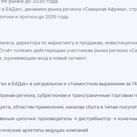
ия рынка до 2035 года.
 в БАДах
», динамика
рынка региона «Северная Африка»
, ст
отоки и прогноз до 2035 года.
бизнеса, директора по маркетингу и продажам, инвестицион
n. Отчёт полезен действующим участникам
рынка региона «С
, оценивающим вход в новый сегмент.
ген в БАДах» в натуральном и стоимостном выражении за 14 
странам региона, субрегионам и трансграничным торговым 
укта, областям применения, каналам сбыта и типам покупа
веньях цепочки: производитель → дистрибьютор → конечны
егические архетипы ведущих компаний