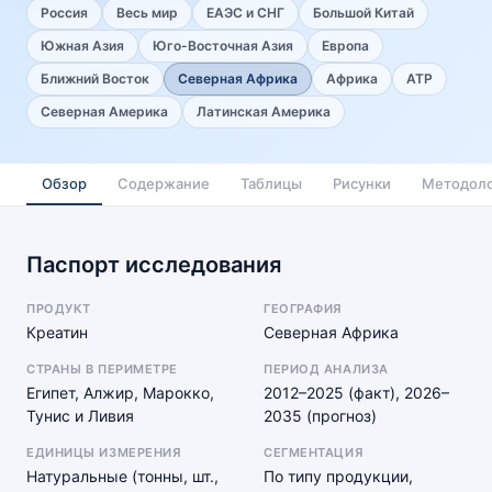
Россия
Весь мир
ЕАЭС и СНГ
Большой Китай
Южная Азия
Юго-Восточная Азия
Европа
Ближний Восток
Северная Африка
Африка
АТР
Северная Америка
Латинская Америка
Обзор
Содержание
Таблицы
Рисунки
Методоло
Паспорт исследования
ПРОДУКТ
ГЕОГРАФИЯ
Креатин
Северная Африка
СТРАНЫ В ПЕРИМЕТРЕ
ПЕРИОД АНАЛИЗА
Египет, Алжир, Марокко,
2012–2025 (факт), 2026–
Тунис и Ливия
2035 (прогноз)
ЕДИНИЦЫ ИЗМЕРЕНИЯ
СЕГМЕНТАЦИЯ
Натуральные (тонны, шт.,
По типу продукции,