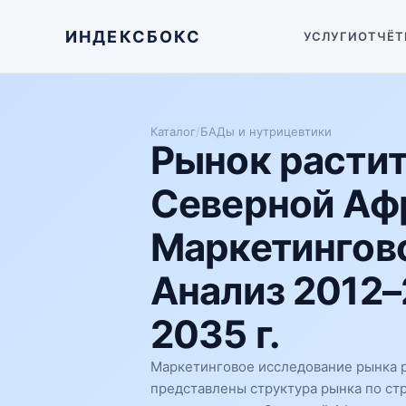
ИНДЕКСБОКС
УСЛУГИ
ОТЧЁТ
Каталог
/
БАДы и нутрицевтики
Рынок расти
Северной Аф
Маркетингово
Анализ 2012–
2035 г.
Маркетинговое исследование рынка 
представлены структура рынка по ст