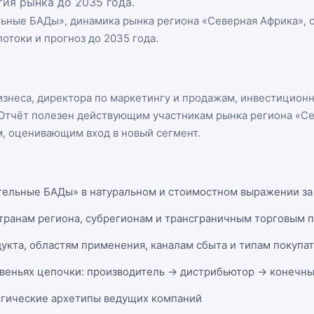
ия рынка до 2035 года.
льные БАДы
», динамика
рынка региона «Северная Африка»
,
отоки и прогноз до 2035 года.
бизнеса, директора по маркетингу и продажам, инвестицион
n. Отчёт полезен действующим участникам
рынка региона «С
, оценивающим вход в новый сегмент.
тельные БАДы» в натуральном и стоимостном выражении за 1
странам региона, субрегионам и трансграничным торговым 
укта, областям применения, каналам сбыта и типам покупа
веньях цепочки: производитель → дистрибьютор → конечны
егические архетипы ведущих компаний