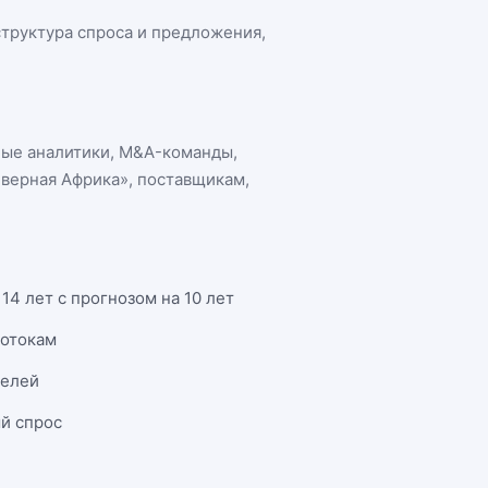
 структура спроса и предложения,
ные аналитики, M&A-команды,
еверная Африка»
, поставщикам,
4 лет с прогнозом на 10 лет
потокам
телей
й спрос