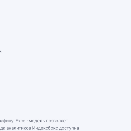
м
рафику. Excel-модель позволяет
нда аналитиков Индексбокс доступна