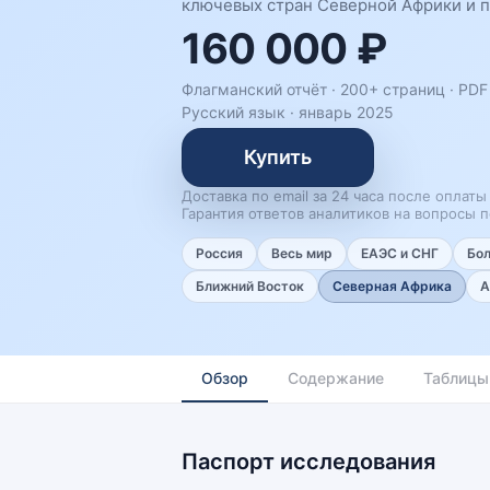
ключевых стран Северной Африки и п
160 000 ₽
Флагманский отчёт · 200+ страниц ·
PDF 
Русский язык
·
январь 2025
Купить
Доставка по email за 24 часа после оплаты
Гарантия ответов аналитиков на вопросы п
Россия
Весь мир
ЕАЭС и СНГ
Бо
Ближний Восток
Северная Африка
А
Обзор
Содержание
Таблицы
Паспорт исследования