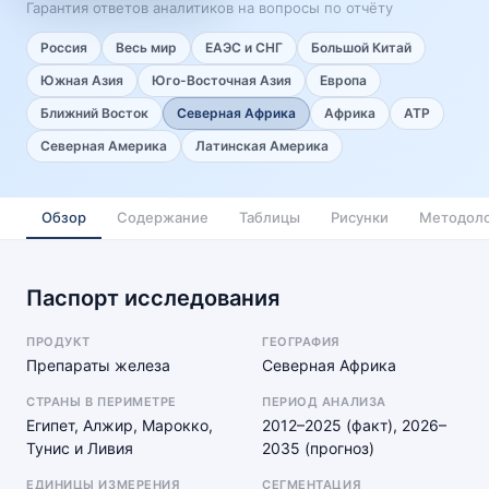
Гарантия ответов аналитиков на вопросы по отчёту
Россия
Весь мир
ЕАЭС и СНГ
Большой Китай
Южная Азия
Юго-Восточная Азия
Европа
Ближний Восток
Северная Африка
Африка
АТР
Северная Америка
Латинская Америка
Обзор
Содержание
Таблицы
Рисунки
Методоло
Паспорт исследования
ПРОДУКТ
ГЕОГРАФИЯ
Препараты железа
Северная Африка
СТРАНЫ В ПЕРИМЕТРЕ
ПЕРИОД АНАЛИЗА
Египет, Алжир, Марокко,
2012–2025 (факт), 2026–
Тунис и Ливия
2035 (прогноз)
ЕДИНИЦЫ ИЗМЕРЕНИЯ
СЕГМЕНТАЦИЯ