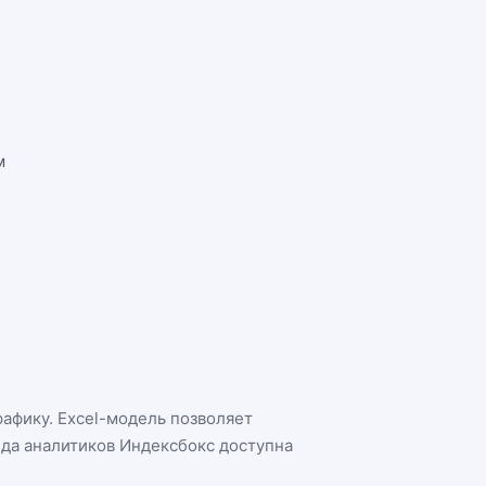
м
рафику. Excel-модель позволяет
нда аналитиков Индексбокс доступна