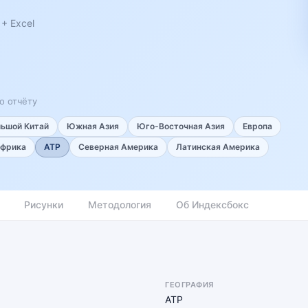
+ Excel
о отчёту
льшой Китай
Южная Азия
Юго-Восточная Азия
Европа
фрика
АТР
Северная Америка
Латинская Америка
Рисунки
Методология
Об Индексбокс
ГЕОГРАФИЯ
АТР