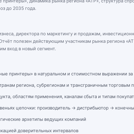
е принтеры
», динамика
рынка региона «АТР»
, структура сп
оз до 2035 года.
бизнеса, директора по маркетингу и продажам, инвестицион
n. Отчёт полезен действующим участникам
рынка региона «А
м вход в новый сегмент.
ные принтеры» в натуральном и стоимостном выражении за 1
странам региона, субрегионам и трансграничным торговым 
укта, областям применения, каналам сбыта и типам покупа
веньях цепочки: производитель → дистрибьютор → конечны
егические архетипы ведущих компаний
икацией доверительных интервалов