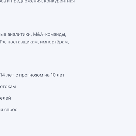
роса и предложения, конкурентная
ные аналитики, M&A-команды,
ТР»
, поставщикам, импортёрам,
4 лет с прогнозом на 10 лет
потокам
телей
й спрос