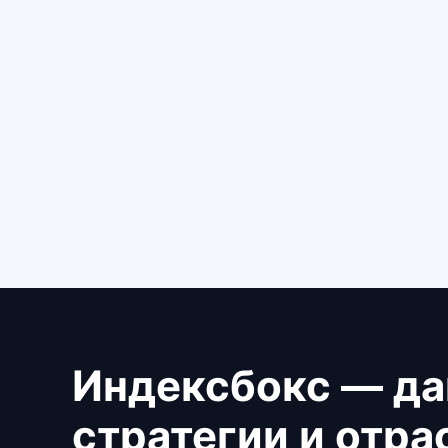
Индексбокс — да
стратегии и отр