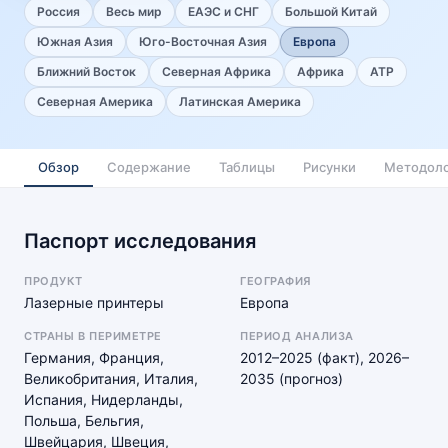
Россия
Весь мир
ЕАЭС и СНГ
Большой Китай
Южная Азия
Юго-Восточная Азия
Европа
Ближний Восток
Северная Африка
Африка
АТР
Северная Америка
Латинская Америка
Обзор
Содержание
Таблицы
Рисунки
Методоло
Паспорт исследования
ПРОДУКТ
ГЕОГРАФИЯ
Лазерные принтеры
Европа
СТРАНЫ В ПЕРИМЕТРЕ
ПЕРИОД АНАЛИЗА
Германия, Франция,
2012–2025 (факт), 2026–
Великобритания, Италия,
2035 (прогноз)
Испания, Нидерланды,
Польша, Бельгия,
Швейцария, Швеция,