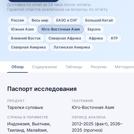
Доставка по email за 24 часа после оплаты
Гарантия ответов аналитиков на вопросы по отчёту
Россия
Весь мир
ЕАЭС и СНГ
Большой Китай
Южная Азия
Юго-Восточная Азия
Европа
Ближний Восток
Северная Африка
Африка
АТР
Северная Америка
Латинская Америка
Обзор
Содержание
Таблицы
Рисунки
Методоло
Паспорт исследования
ПРОДУКТ
ГЕОГРАФИЯ
Тарелки суповые
Юго-Восточная Азия
СТРАНЫ В ПЕРИМЕТРЕ
ПЕРИОД АНАЛИЗА
Индонезия, Вьетнам,
2012–2025 (факт), 2026–
Таиланд, Малайзия,
2035 (прогноз)