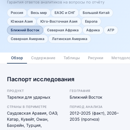
Гарантия ответов аналитиков на вопросы по отчёту
Россия
Весь мир
ЕАЭС и СНГ
Большой Китай
Южная Азия
Юго-Восточная Азия
Европа
Ближний Восток
Северная Африка
Африка
АТР
Северная Америка
Латинская Америка
Обзор
Содержание
Таблицы
Рисунки
Методоло
Паспорт исследования
ПРОДУКТ
ГЕОГРАФИЯ
Тарелки для ударных
Ближний Восток
СТРАНЫ В ПЕРИМЕТРЕ
ПЕРИОД АНАЛИЗА
Саудовская Аравия, ОАЭ,
2012–2025 (факт), 2026–
Катар, Кувейт, Оман,
2035 (прогноз)
Бахрейн, Турция,