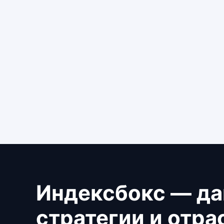
Индексбокс — да
стратегии и отр