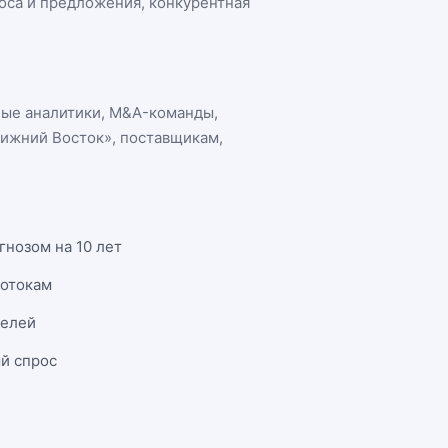
роса и предложения, конкурентная
ные аналитики, M&A-команды,
лижний Восток»
, поставщикам,
гнозом на 10 лет
потокам
телей
й спрос