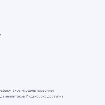
м
рафику. Excel-модель позволяет
нда аналитиков Индексбокс доступна