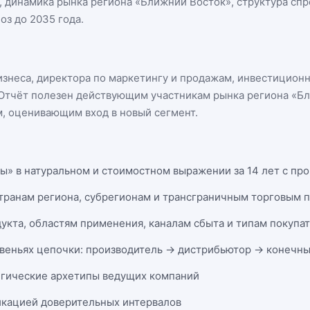
, динамика
рынка региона «Ближний Восток»
, структура сп
оз до 2035 года.
бизнеса, директора по маркетингу и продажам, инвестицион
n. Отчёт полезен действующим участникам
рынка региона «Б
, оценивающим вход в новый сегмент.
ы» в натуральном и стоимостном выражении за 14 лет с про
странам региона, субрегионам и трансграничным торговым 
укта, областям применения, каналам сбыта и типам покупа
веньях цепочки: производитель → дистрибьютор → конечны
егические архетипы ведущих компаний
икацией доверительных интервалов