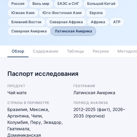
Россия
Весь мир
ЕАЭС и СНГ
Большой Китай
Южная Азия
Юго-Восточная Азия
Европа
Ближний Восток
Северная Африка
Африка
АТР
Северная Америка
Латинская Америка
Обзор
Содержание
Таблицы
Рисунки
Методоло
Паспорт исследования
ПРОДУКТ
ГЕОГРАФИЯ
Чай мате
Латинская Америка
СТРАНЫ В ПЕРИМЕТРЕ
ПЕРИОД АНАЛИЗА
Бразилия, Мексика,
2012–2025 (факт), 2026–
Аргентина, Чили,
2035 (прогноз)
Колумбия, Перу, Эквадор,
Гватемала,
Доминиканская