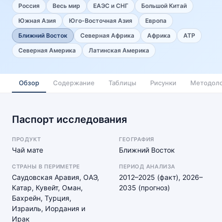
Россия
Весь мир
ЕАЭС и СНГ
Большой Китай
Южная Азия
Юго-Восточная Азия
Европа
Ближний Восток
Северная Африка
Африка
АТР
Северная Америка
Латинская Америка
Обзор
Содержание
Таблицы
Рисунки
Методоло
Паспорт исследования
ПРОДУКТ
ГЕОГРАФИЯ
Чай мате
Ближний Восток
СТРАНЫ В ПЕРИМЕТРЕ
ПЕРИОД АНАЛИЗА
Саудовская Аравия, ОАЭ,
2012–2025 (факт), 2026–
Катар, Кувейт, Оман,
2035 (прогноз)
Бахрейн, Турция,
Израиль, Иордания и
Ирак