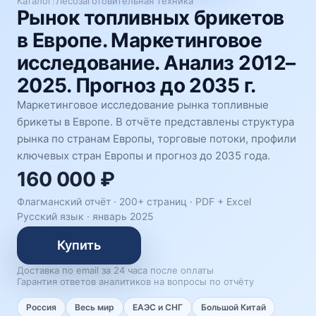
Каталог
/
Лесозаготовительная техника
Рынок топливных брикетов
в Европе. Маркетинговое
исследование. Анализ 2012–
2025. Прогноз до 2035 г.
Маркетинговое исследование рынка топливные
брикеты в Европе. В отчёте представлены структура
рынка по странам Европы, торговые потоки, профили
ключевых стран Европы и прогноз до 2035 года.
160 000 ₽
Флагманский отчёт · 200+ страниц ·
PDF + Excel
Русский язык
·
январь 2025
Купить
Доставка по email за 24 часа после оплаты
Гарантия ответов аналитиков на вопросы по отчёту
Россия
Весь мир
ЕАЭС и СНГ
Большой Китай