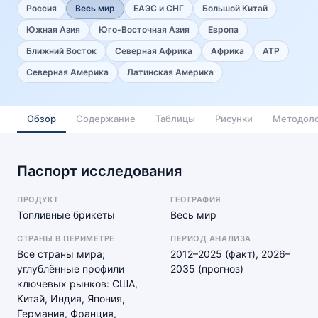
Россия
Весь мир
ЕАЭС и СНГ
Большой Китай
Южная Азия
Юго-Восточная Азия
Европа
Ближний Восток
Северная Африка
Африка
АТР
Северная Америка
Латинская Америка
Обзор
Содержание
Таблицы
Рисунки
Методоло
Паспорт исследования
ПРОДУКТ
ГЕОГРАФИЯ
Топливные брикеты
Весь мир
СТРАНЫ В ПЕРИМЕТРЕ
ПЕРИОД АНАЛИЗА
Все страны мира;
2012–2025 (факт), 2026–
углублённые профили
2035 (прогноз)
ключевых рынков: США,
Китай, Индия, Япония,
Германия, Франция,