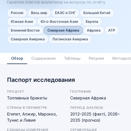
Гарантия ответов аналитиков на вопросы по отчёту
Россия
Весь мир
ЕАЭС и СНГ
Большой Китай
Южная Азия
Юго-Восточная Азия
Европа
Ближний Восток
Северная Африка
Африка
АТР
Северная Америка
Латинская Америка
Обзор
Содержание
Таблицы
Рисунки
Методоло
Паспорт исследования
ПРОДУКТ
ГЕОГРАФИЯ
Топливные брикеты
Северная Африка
СТРАНЫ В ПЕРИМЕТРЕ
ПЕРИОД АНАЛИЗА
Египет, Алжир, Марокко,
2012–2025 (факт), 2026–
Тунис и Ливия
2035 (прогноз)
ЕДИНИЦЫ ИЗМЕРЕНИЯ
СЕГМЕНТАЦИЯ