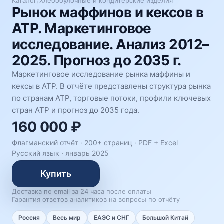
Каталог
/
Хлебобулочные и кондитерские изделия
Рынок маффинов и кексов в
АТР. Маркетинговое
исследование. Анализ 2012–
2025. Прогноз до 2035 г.
Маркетинговое исследование рынка маффины и
кексы в АТР. В отчёте представлены структура рынка
по странам АТР, торговые потоки, профили ключевых
стран АТР и прогноз до 2035 года.
160 000 ₽
Флагманский отчёт · 200+ страниц ·
PDF + Excel
Русский язык
·
январь 2025
Купить
Доставка по email за 24 часа после оплаты
Гарантия ответов аналитиков на вопросы по отчёту
Россия
Весь мир
ЕАЭС и СНГ
Большой Китай