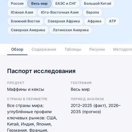
Россия
Весь мир
ЕАЭС и СНГ
Большой Китай
Южная Азия
Юго-Восточная Азия
Европа
Ближний Восток
Северная Африка
Африка
АТР
Северная Америка
Латинская Америка
Обзор
Содержание
Таблицы
Рисунки
Методоло
Паспорт исследования
ПРОДУКТ
ГЕОГРАФИЯ
Маффины и кексы
Весь мир
СТРАНЫ В ПЕРИМЕТРЕ
ПЕРИОД АНАЛИЗА
Все страны мира;
2012–2025 (факт), 2026–
углублённые профили
2035 (прогноз)
ключевых рынков: США,
Китай, Индия, Япония,
Германия, Франция,