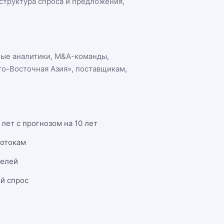
 структура спроса и предложения,
ные аналитики, M&A-команды,
го-Восточная Азия»
, поставщикам,
лет с прогнозом на 10 лет
потокам
телей
й спрос