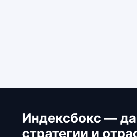
Индексбокс — да
стратегии и отр