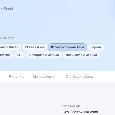
+ Excel
о отчёту
льшой Китай
Южная Азия
Юго-Восточная Азия
Европа
фрика
АТР
Северная Америка
Латинская Америка
Рисунки
Методология
Об Индексбокс
ГЕОГРАФИЯ
Юго-Восточная Азия