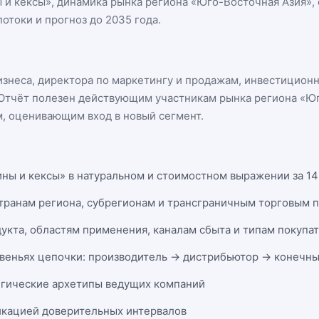
 и кексы
», динамика
рынка региона «Юго-Восточная Азия»
,
отоки и прогноз до 2035 года.
бизнеса, директора по маркетингу и продажам, инвестицион
n. Отчёт полезен действующим участникам
рынка региона «Ю
, оценивающим вход в новый сегмент.
ны и кексы» в натуральном и стоимостном выражении за 14 
странам региона, субрегионам и трансграничным торговым 
укта, областям применения, каналам сбыта и типам покупа
веньях цепочки: производитель → дистрибьютор → конечны
егические архетипы ведущих компаний
икацией доверительных интервалов