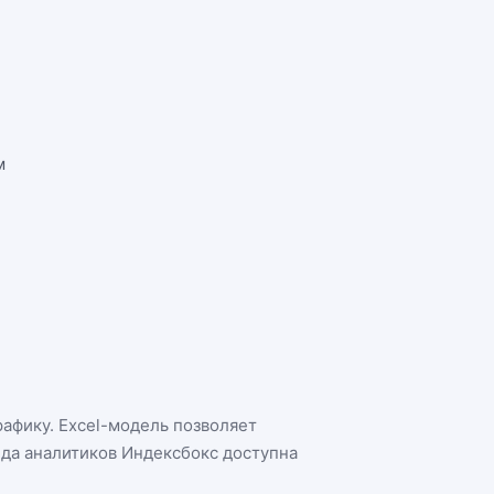
м
рафику. Excel-модель позволяет
нда аналитиков Индексбокс доступна