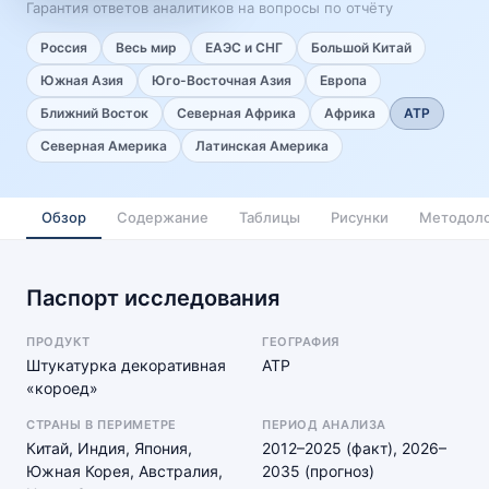
Гарантия ответов аналитиков на вопросы по отчёту
Россия
Весь мир
ЕАЭС и СНГ
Большой Китай
Южная Азия
Юго-Восточная Азия
Европа
Ближний Восток
Северная Африка
Африка
АТР
Северная Америка
Латинская Америка
Обзор
Содержание
Таблицы
Рисунки
Методоло
Паспорт исследования
ПРОДУКТ
ГЕОГРАФИЯ
Штукатурка декоративная
АТР
«короед»
СТРАНЫ В ПЕРИМЕТРЕ
ПЕРИОД АНАЛИЗА
Китай, Индия, Япония,
2012–2025 (факт), 2026–
Южная Корея, Австралия,
2035 (прогноз)