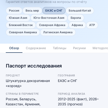
Гарантия ответов аналитиков на вопросы по отчёту
Россия
Весь мир
ЕАЭС и СНГ
Большой Китай
Южная Азия
Юго-Восточная Азия
Европа
Ближний Восток
Северная Африка
Африка
АТР
Северная Америка
Латинская Америка
Обзор
Содержание
Таблицы
Рисунки
Методоло
Паспорт исследования
ПРОДУКТ
ГЕОГРАФИЯ
Штукатурка декоративная
ЕАЭС и СНГ
«короед»
СТРАНЫ В ПЕРИМЕТРЕ
ПЕРИОД АНАЛИЗА
Россия, Беларусь,
2012–2025 (факт), 2026–
Казахстан, Армения,
2035 (прогноз)