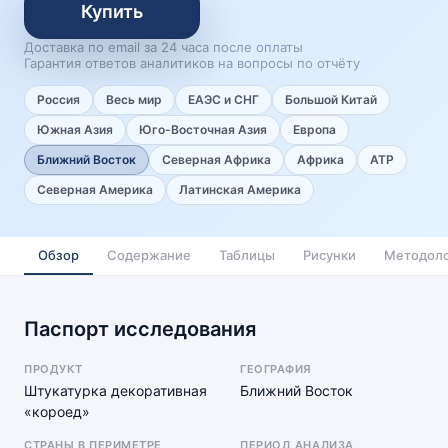
Купить
Доставка по email за 24 часа после оплаты
Гарантия ответов аналитиков на вопросы по отчёту
Россия
Весь мир
ЕАЭС и СНГ
Большой Китай
Южная Азия
Юго-Восточная Азия
Европа
Ближний Восток
Северная Африка
Африка
АТР
Северная Америка
Латинская Америка
Обзор
Содержание
Таблицы
Рисунки
Методоло
Паспорт исследования
ПРОДУКТ
ГЕОГРАФИЯ
Штукатурка декоративная
Ближний Восток
«короед»
СТРАНЫ В ПЕРИМЕТРЕ
ПЕРИОД АНАЛИЗА