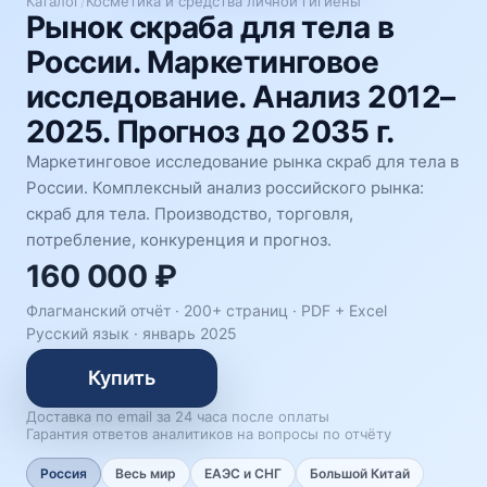
Каталог
/
Косметика и средства личной гигиены
Рынок скраба для тела в
России. Маркетинговое
исследование. Анализ 2012–
2025. Прогноз до 2035 г.
Маркетинговое исследование рынка скраб для тела в
России. Комплексный анализ российского рынка:
скраб для тела. Производство, торговля,
потребление, конкуренция и прогноз.
160 000 ₽
Флагманский отчёт · 200+ страниц ·
PDF + Excel
Русский язык
·
январь 2025
Купить
Доставка по email за 24 часа после оплаты
Гарантия ответов аналитиков на вопросы по отчёту
Россия
Весь мир
ЕАЭС и СНГ
Большой Китай