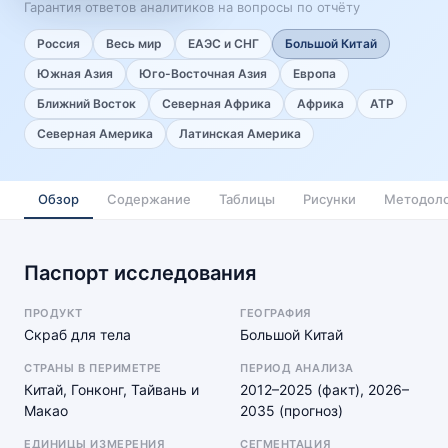
Гарантия ответов аналитиков на вопросы по отчёту
Россия
Весь мир
ЕАЭС и СНГ
Большой Китай
Южная Азия
Юго-Восточная Азия
Европа
Ближний Восток
Северная Африка
Африка
АТР
Северная Америка
Латинская Америка
Обзор
Содержание
Таблицы
Рисунки
Методоло
Паспорт исследования
ПРОДУКТ
ГЕОГРАФИЯ
Скраб для тела
Большой Китай
СТРАНЫ В ПЕРИМЕТРЕ
ПЕРИОД АНАЛИЗА
Китай, Гонконг, Тайвань и
2012–2025 (факт), 2026–
Макао
2035 (прогноз)
ЕДИНИЦЫ ИЗМЕРЕНИЯ
СЕГМЕНТАЦИЯ