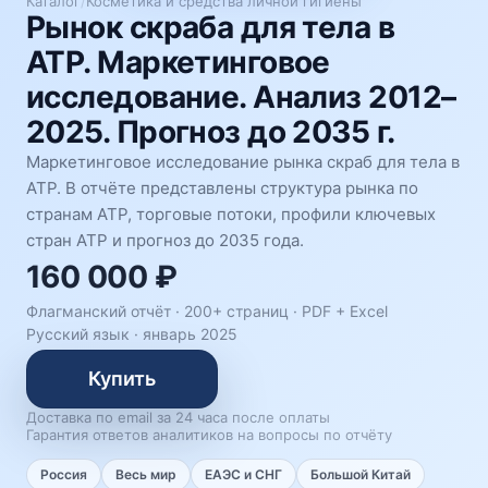
Каталог
/
Косметика и средства личной гигиены
Рынок скраба для тела в
АТР. Маркетинговое
исследование. Анализ 2012–
2025. Прогноз до 2035 г.
Маркетинговое исследование рынка скраб для тела в
АТР. В отчёте представлены структура рынка по
странам АТР, торговые потоки, профили ключевых
стран АТР и прогноз до 2035 года.
160 000 ₽
Флагманский отчёт · 200+ страниц ·
PDF + Excel
Русский язык
·
январь 2025
Купить
Доставка по email за 24 часа после оплаты
Гарантия ответов аналитиков на вопросы по отчёту
Россия
Весь мир
ЕАЭС и СНГ
Большой Китай