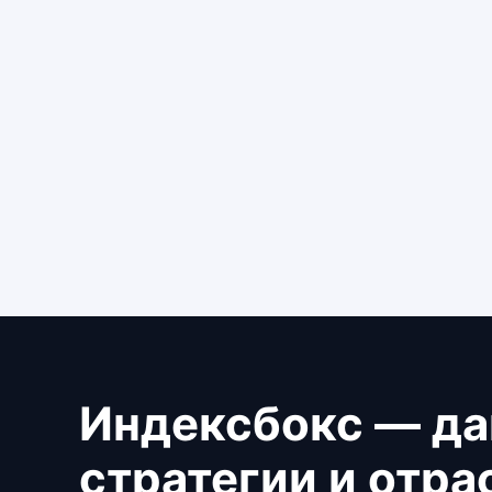
Индексбокс — да
стратегии и отр