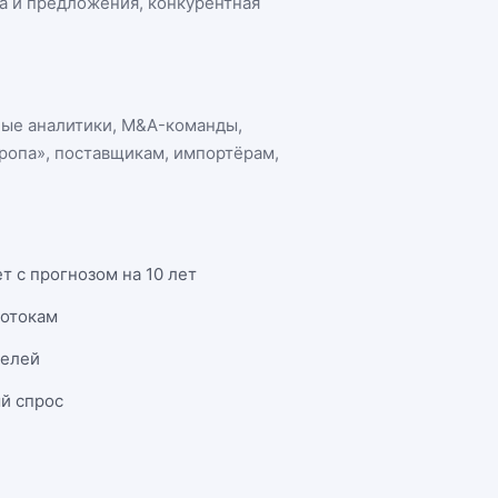
са и предложения, конкурентная
ные аналитики, M&A-команды,
ропа»
, поставщикам, импортёрам,
т с прогнозом на 10 лет
потокам
телей
й спрос