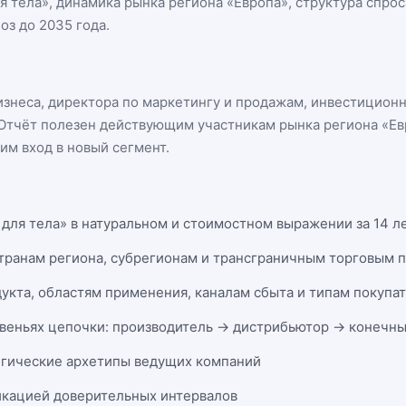
я тела
», динамика
рынка региона «Европа»
, структура спро
оз до 2035 года.
бизнеса, директора по маркетингу и продажам, инвестицион
n. Отчёт полезен действующим участникам
рынка региона «Ев
м вход в новый сегмент.
для тела» в натуральном и стоимостном выражении за 14 ле
странам региона, субрегионам и трансграничным торговым 
укта, областям применения, каналам сбыта и типам покупа
веньях цепочки: производитель → дистрибьютор → конечны
егические архетипы ведущих компаний
икацией доверительных интервалов