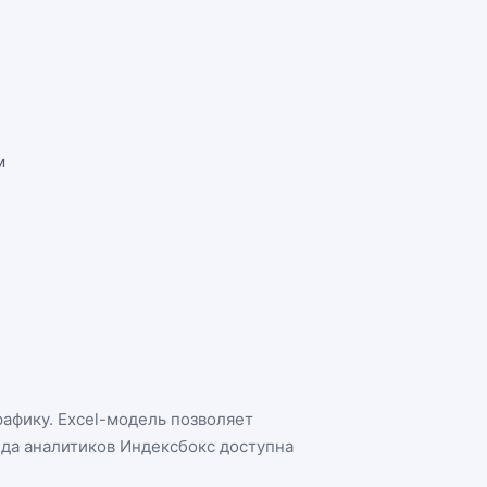
м
рафику. Excel-модель позволяет
нда аналитиков Индексбокс доступна