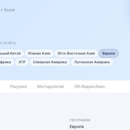
+ Excel
о отчёту
льшой Китай
Южная Азия
Юго-Восточная Азия
Европа
фрика
АТР
Северная Америка
Латинская Америка
Рисунки
Методология
Об Индексбокс
ГЕОГРАФИЯ
Европа