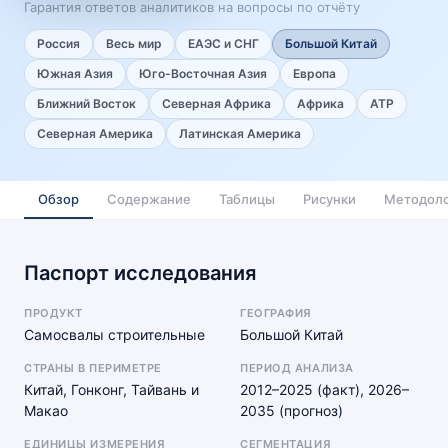
Гарантия ответов аналитиков на вопросы по отчёту
Россия
Весь мир
ЕАЭС и СНГ
Большой Китай
Южная Азия
Юго-Восточная Азия
Европа
Ближний Восток
Северная Африка
Африка
АТР
Северная Америка
Латинская Америка
Обзор
Содержание
Таблицы
Рисунки
Методоло
Паспорт исследования
ПРОДУКТ
ГЕОГРАФИЯ
Самосвалы строительные
Большой Китай
СТРАНЫ В ПЕРИМЕТРЕ
ПЕРИОД АНАЛИЗА
Китай, Гонконг, Тайвань и
2012–2025 (факт), 2026–
Макао
2035 (прогноз)
ЕДИНИЦЫ ИЗМЕРЕНИЯ
СЕГМЕНТАЦИЯ