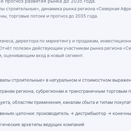
и прогноз развития рынка до 2035 года.
лы строительные
», динамика
рынка региона «Северная Афр
ны, торговые потоки и прогноз до 2035 года.
бизнеса, директора по маркетингу и продажам, инвестицион
n. Отчёт полезен действующим участникам
рынка региона «С
, оценивающим вход в новый сегмент.
валы строительные» в натуральном и стоимостном выражении
странам региона, субрегионам и трансграничным торговым 
укта, областям применения, каналам сбыта и типам покупа
веньях цепочки: производитель → дистрибьютор → конечны
егические архетипы ведущих компаний