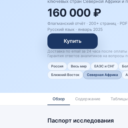
ключевых стран Северной Африки и п
160 000 ₽
Флагманский отчёт · 200+ страниц ·
PDF 
Русский язык
·
январь 2025
Купить
Доставка по email за 24 часа после оплаты
Гарантия ответов аналитиков на вопросы п
Россия
Весь мир
ЕАЭС и СНГ
Бо
Ближний Восток
Северная Африка
А
Обзор
Содержание
Таблицы
Паспорт исследования