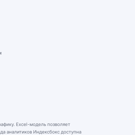
м
рафику. Excel-модель позволяет
нда аналитиков Индексбокс доступна