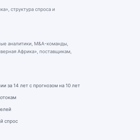
ика»
, структура спроса и
ные аналитики, M&A-команды,
еверная Африка»
, поставщикам,
 за 14 лет с прогнозом на 10 лет
потокам
телей
й спрос