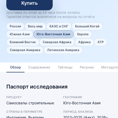
Купить
Доставка по email за 24 часа после оплаты
Гарантия ответов аналитиков на вопросы по отчёту
Россия
Весь мир
ЕАЭС и СНГ
Большой Китай
Южная Азия
Юго-Восточная Азия
Европа
Ближний Восток
Северная Африка
Африка
АТР
Северная Америка
Латинская Америка
Обзор
Содержание
Таблицы
Рисунки
Методоло
Паспорт исследования
ПРОДУКТ
ГЕОГРАФИЯ
Самосвалы строительные
Юго-Восточная Азия
СТРАНЫ В ПЕРИМЕТРЕ
ПЕРИОД АНАЛИЗА
Индонезия, Вьетнам,
2012–2025 (факт), 2026–