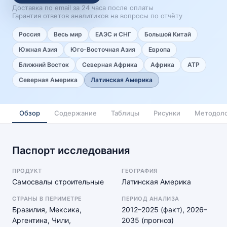
Доставка по email за 24 часа после оплаты
Гарантия ответов аналитиков на вопросы по отчёту
Россия
Весь мир
ЕАЭС и СНГ
Большой Китай
Южная Азия
Юго-Восточная Азия
Европа
Ближний Восток
Северная Африка
Африка
АТР
Северная Америка
Латинская Америка
Обзор
Содержание
Таблицы
Рисунки
Методоло
Паспорт исследования
ПРОДУКТ
ГЕОГРАФИЯ
Самосвалы строительные
Латинская Америка
СТРАНЫ В ПЕРИМЕТРЕ
ПЕРИОД АНАЛИЗА
Бразилия, Мексика,
2012–2025 (факт), 2026–
Аргентина, Чили,
2035 (прогноз)